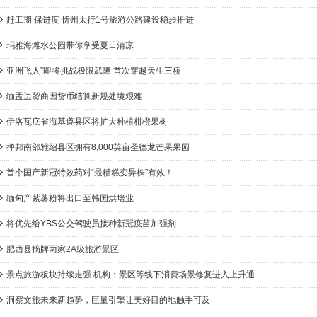
赶工期 保进度 忻州太行1号旅游公路建设稳步推进
玛雅海滩水公园带你享受夏日清凉
亚洲飞人”即将挑战极限武隆 首次穿越天生三桥
缅孟边贸商因货币结算新规处境艰难
伊洛瓦底省海基遵县区将扩大种植柑橙果树
掸邦南部雅绍县区拥有8,000英亩圣德龙芒果果园
首个国产新冠特效药对“最糟糕变异株”有效！
缅甸产紫薯粉将出口至韩国烘培业
将优先给YBS公交驾驶员接种新冠疫苗加强剂
肥西县摘牌两家2A级旅游景区
景点旅游板块持续走强 机构：景区等线下消费场景修复进入上升通
洞察文旅未来新趋势，巨量引擎让美好目的地触手可及