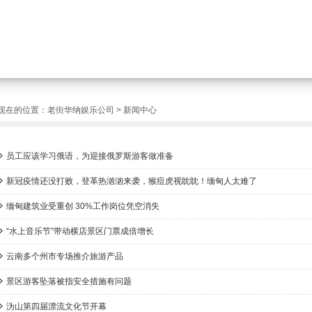
现在的位置：
老街华纳娱乐公司
>
新闻中心
员工应该学习俄语，为迎接俄罗斯游客做准备
新冠疫情还没打败，登革热汹汹来袭，猴痘虎视眈眈！缅甸人太难了
缅甸建筑业受重创 30%工作岗位凭空消失
“水上音乐节”带动横店景区门票成倍增长
云南多个州市专场推介旅游产品
景区游客坠落被指安全措施有问题
沩山第四届漂流文化节开幕